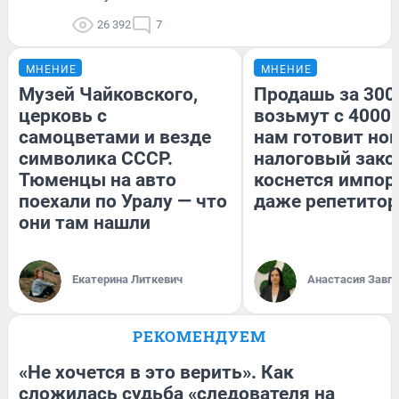
26 392
7
МНЕНИЕ
МНЕНИЕ
Музей Чайковского,
Продашь за 3000
церковь с
возьмут с 4000.
самоцветами и везде
нам готовит но
символика СССР.
налоговый зако
Тюменцы на авто
коснется импор
поехали по Уралу — что
даже репетитор
они там нашли
Екатерина Литкевич
Анастасия Завг
РЕКОМЕНДУЕМ
«Не хочется в это верить». Как
сложилась судьба «следователя на