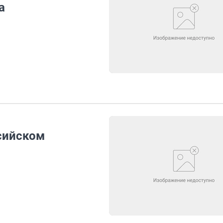
а
сийском