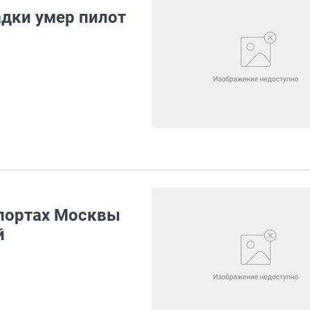
адки умер пилот
опортах Москвы
й