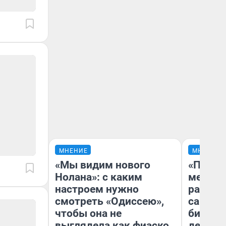
МНЕНИЕ
МНЕНИЕ
«Мы видим нового
«Покуп
Нолана»: с каким
мешке»
настроем нужно
рассказ
смотреть «Одиссею»,
самом 
чтобы она не
бизнес
выглядела как фиаско
дешевы