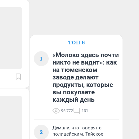
ТОП 5
«Молоко здесь почти
1
никто не видит»: как
на тюменском
заводе делают
продукты, которые
вы покупаете
каждый день
96 772
131
Думали, что говорят с
2
полицейским. Тайское