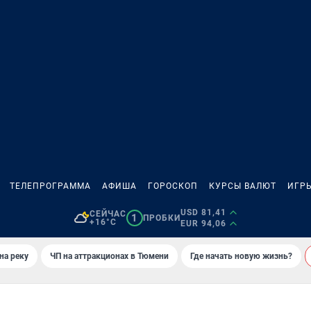
ТЕЛЕПРОГРАММА
АФИША
ГОРОСКОП
КУРСЫ ВАЛЮТ
ИГР
USD 81,41
СЕЙЧАС
1
ПРОБКИ
+16°C
EUR 94,06
на реку
ЧП на аттракционах в Тюмени
Где начать новую жизнь?