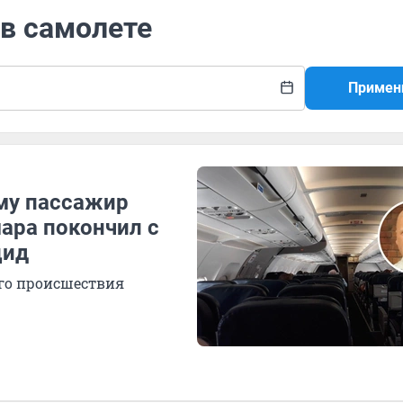
 в самолете
Примен
ему пассажир
ара покончил с
цид
ого происшествия