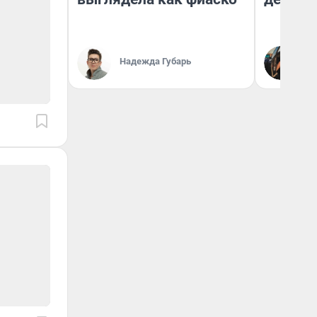
На
Надежда Губарь
От
де