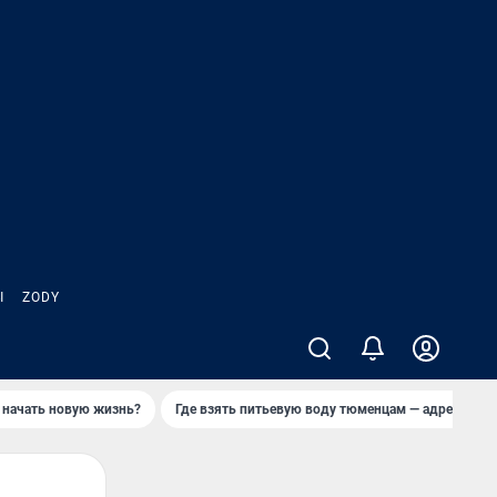
Ы
ZODY
 начать новую жизнь?
Где взять питьевую воду тюменцам — адреса