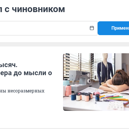
л с чиновником
Примен
ысяч.
ера до мысли о
ены несоразмерных