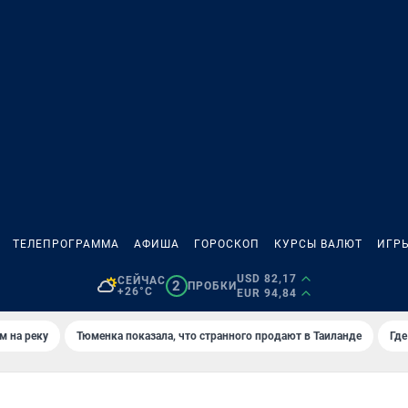
ТЕЛЕПРОГРАММА
АФИША
ГОРОСКОП
КУРСЫ ВАЛЮТ
ИГР
USD 82,17
СЕЙЧАС
2
ПРОБКИ
+26°C
EUR 94,84
м на реку
Тюменка показала, что странного продают в Таиланде
Где