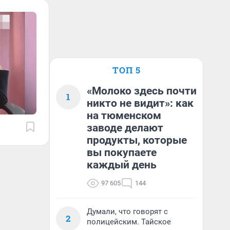
ТОП 5
«Молоко здесь почти
1
никто не видит»: как
на тюменском
заводе делают
продукты, которые
вы покупаете
каждый день
97 605
144
Думали, что говорят с
2
полицейским. Тайское