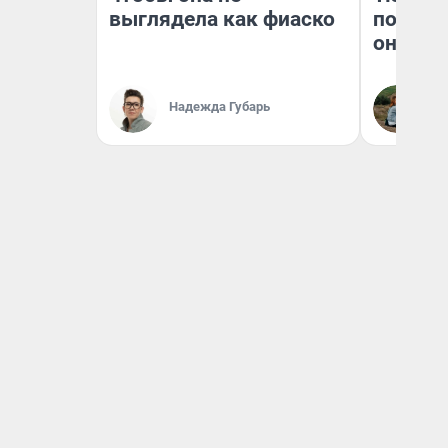
выглядела как фиаско
поехали
они та
Надежда Губарь
Ек