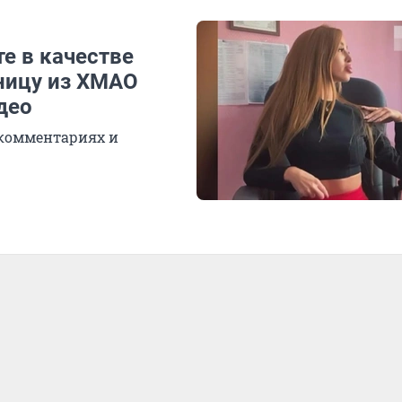
те в качестве
ницу из ХМАО
део
 комментариях и