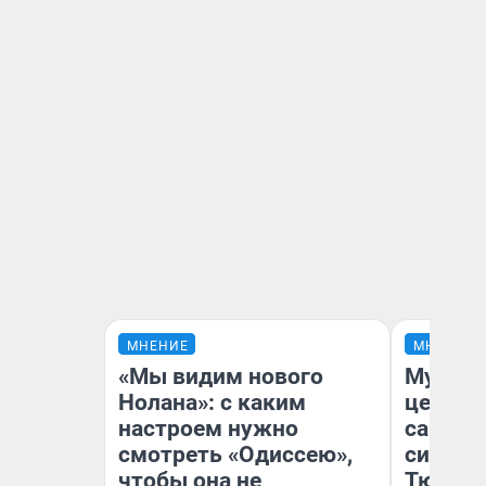
МНЕНИЕ
МНЕНИЕ
«Мы видим нового
Музей 
Нолана»: с каким
церков
настроем нужно
самоцв
смотреть «Одиссею»,
символ
чтобы она не
Тюменц