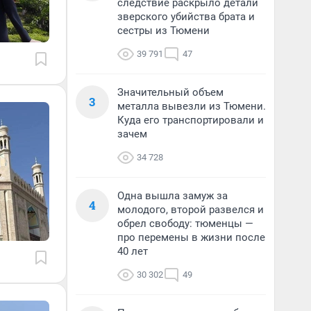
следствие раскрыло детали
зверского убийства брата и
сестры из Тюмени
39 791
47
Значительный объем
3
металла вывезли из Тюмени.
Куда его транспортировали и
зачем
34 728
Одна вышла замуж за
4
молодого, второй развелся и
обрел свободу: тюменцы —
про перемены в жизни после
40 лет
30 302
49