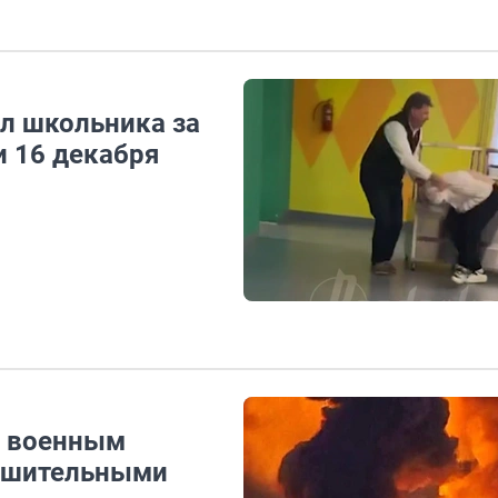
ал школьника за
и 16 декабря
о военным
лушительными