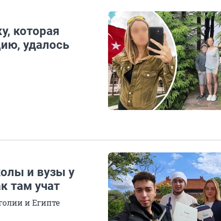
у, которая
ию, удалось
олы и вузы у
ак там учат
голии и Египте