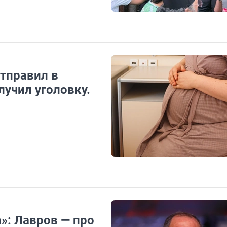
тправил в
учил уголовку.
а»: Лавров — про