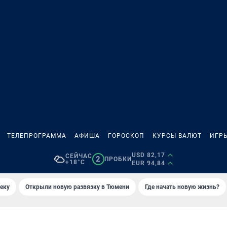
ТЕЛЕПРОГРАММА
АФИША
ГОРОСКОП
КУРСЫ ВАЛЮТ
ИГР
USD 82,17
СЕЙЧАС
2
ПРОБКИ
+18°C
EUR 94,84
еку
Открыли новую развязку в Тюмени
Где начать новую жизнь?