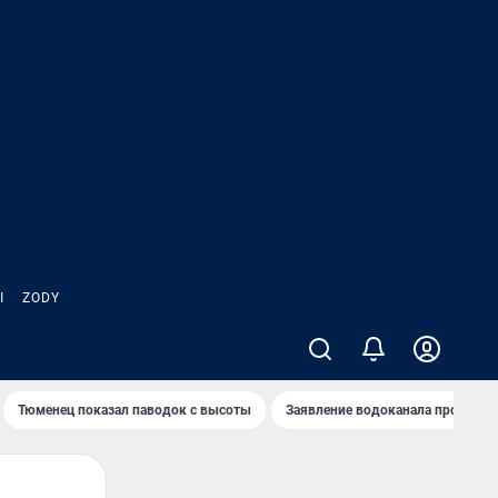
Ы
ZODY
Тюменец показал паводок с высоты
Заявление водоканала про запа