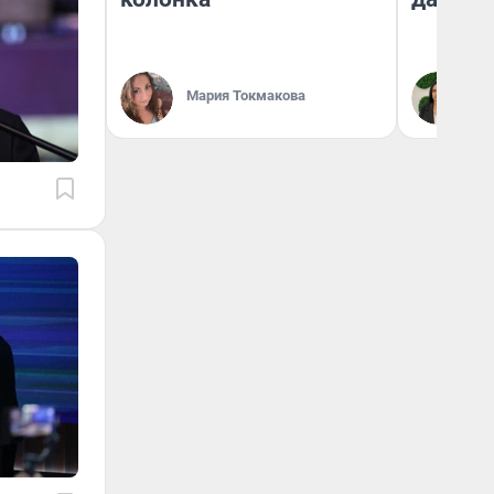
Мария Токмакова
Ан