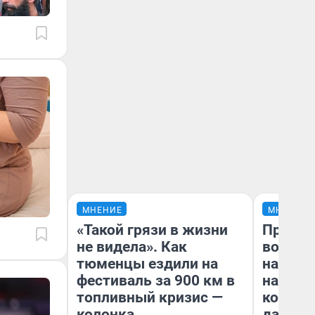
МНЕНИЕ
МНЕНИЕ
«Такой грязи в жизни
Продаш
не видела». Как
возьмут
тюменцы ездили на
нам го
фестиваль за 900 км в
налого
топливный кризис —
коснет
колонка
даже р