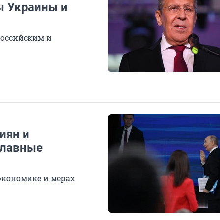
ы Украины и
российским и
иян и
главные
 экономике и мерах