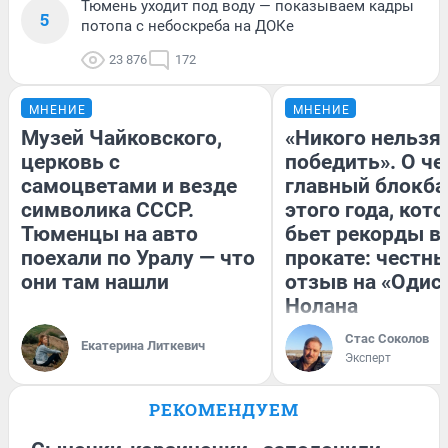
Тюмень уходит под воду — показываем кадры
5
потопа с небоскреба на ДОКе
23 876
172
МНЕНИЕ
МНЕНИЕ
Музей Чайковского,
«Никого нельзя
церковь с
победить». О ч
самоцветами и везде
главный блокба
символика СССР.
этого года, кот
Тюменцы на авто
бьет рекорды в
поехали по Уралу — что
прокате: честн
они там нашли
отзыв на «Одис
Нолана
Стас Соколов
Екатерина Литкевич
Эксперт
РЕКОМЕНДУЕМ