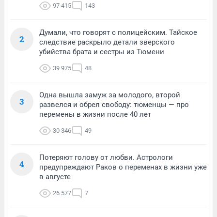
97 415
143
Думали, что говорят с полицейским. Тайское
2
следствие раскрыло детали зверского
убийства брата и сестры из Тюмени
39 975
48
Одна вышла замуж за молодого, второй
3
развелся и обрел свободу: тюменцы — про
перемены в жизни после 40 лет
30 346
49
Потеряют голову от любви. Астрологи
4
предупреждают Раков о переменах в жизни уже
в августе
26 577
7