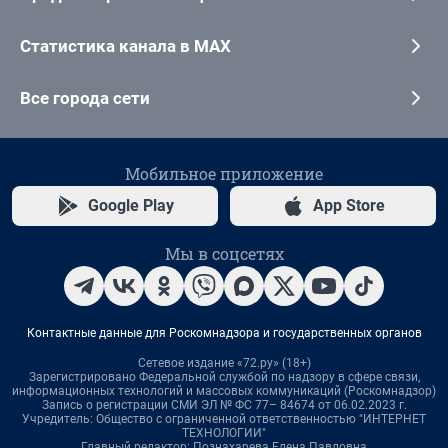
Статистика канала в MAX
Все города сети
Мобильное приложение
Google Play
App Store
Мы в соцсетях
Контактные данные для Роскомнадзора и государственных органов
Сетевое издание «72.ру» (18+)
Зарегистрировано Федеральной службой по надзору в сфере связи,
информационных технологий и массовых коммуникаций (Роскомнадзор)
Запись о регистрации СМИ ЭЛ № ФС 77– 84674 от 06.02.2023 г.
Учредитель: Общество с ограниченной ответственностью "ИНТЕРНЕТ
ТЕХНОЛОГИИ"
Главный редактор: Познахарева Елена Павловна