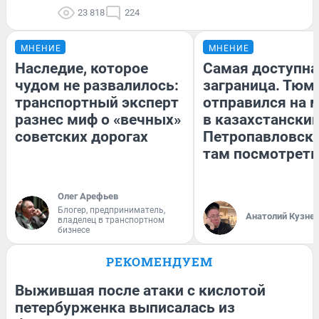
23 818
224
МНЕНИЕ
МНЕНИЕ
Наследие, которое
Самая доступна
чудом не развалилось:
заграница. Тюм
транспортный эксперт
отправился на 
разнес миф о «вечных»
в казахстански
советских дорогах
Петропавловск:
там посмотреть
Олег Арефьев
Блогер, предприниматель,
Анатолий Кузне
владелец в транспортном
бизнесе
РЕКОМЕНДУЕМ
Выжившая после атаки с кислотой
петербурженка выписалась из