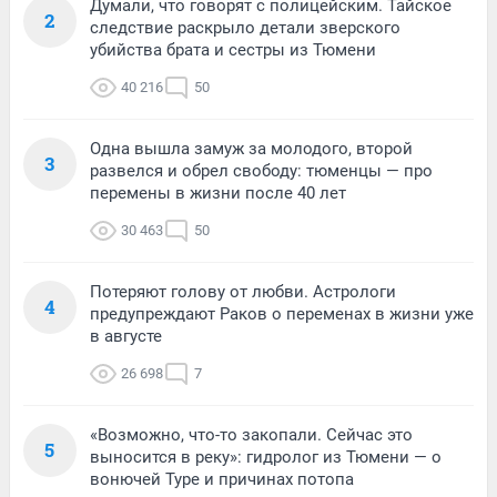
Думали, что говорят с полицейским. Тайское
2
следствие раскрыло детали зверского
убийства брата и сестры из Тюмени
40 216
50
Одна вышла замуж за молодого, второй
3
развелся и обрел свободу: тюменцы — про
перемены в жизни после 40 лет
30 463
50
Потеряют голову от любви. Астрологи
4
предупреждают Раков о переменах в жизни уже
в августе
26 698
7
«Возможно, что-то закопали. Сейчас это
5
выносится в реку»: гидролог из Тюмени — о
вонючей Туре и причинах потопа