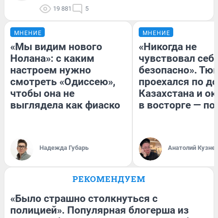
19 881
5
МНЕНИЕ
МНЕНИЕ
«Мы видим нового
«Никогда не
Нолана»: с каким
чувствовал себя
настроем нужно
безопасно». Тю
смотреть «Одиссею»,
проехался по д
чтобы она не
Казахстана и ок
выглядела как фиаско
в восторге — по
Надежда Губарь
Анатолий Кузне
РЕКОМЕНДУЕМ
«Было страшно столкнуться с
полицией». Популярная блогерша из