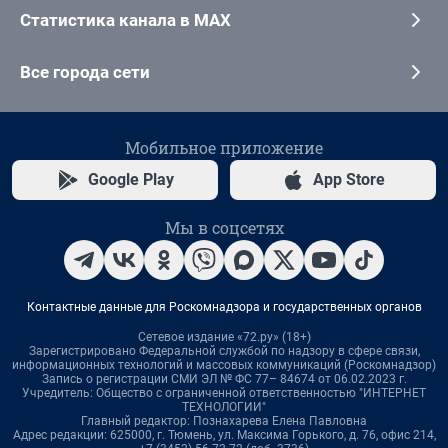
Статистика канала в MAX
Все города сети
Мобильное приложение
Google Play
App Store
Мы в соцсетях
Контактные данные для Роскомнадзора и государственных органов
Сетевое издание «72.ру» (18+)
Зарегистрировано Федеральной службой по надзору в сфере связи,
информационных технологий и массовых коммуникаций (Роскомнадзор)
Запись о регистрации СМИ ЭЛ № ФС 77– 84674 от 06.02.2023 г.
Учредитель: Общество с ограниченной ответственностью "ИНТЕРНЕТ
ТЕХНОЛОГИИ"
Главный редактор: Познахарева Елена Павловна
Адрес редакции: 625000, г. Тюмень, ул. Максима Горького, д. 76, офис 214,