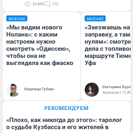
23 859
172
МНЕНИЕ
МНЕНИЕ
«Мы видим нового
«Заезжаешь на
Нолана»: с каким
заправку, а там 
настроем нужно
нулям»: смотри
смотреть «Одиссею»,
дела с топливом
чтобы она не
маршруте Тюме
выглядела как фиаско
Уфа
Екатерина Бурле
Надежда Губарь
Журналист 72.RU
РЕКОМЕНДУЕМ
«Плохо, как никогда до этого»: таролог
о судьбе Кузбасса и его жителей в