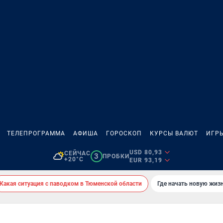
ТЕЛЕПРОГРАММА
АФИША
ГОРОСКОП
КУРСЫ ВАЛЮТ
ИГР
USD 80,93
СЕЙЧАС
3
ПРОБКИ
+20°C
EUR 93,19
Какая ситуация с паводком в Тюменской области
Где начать новую жиз