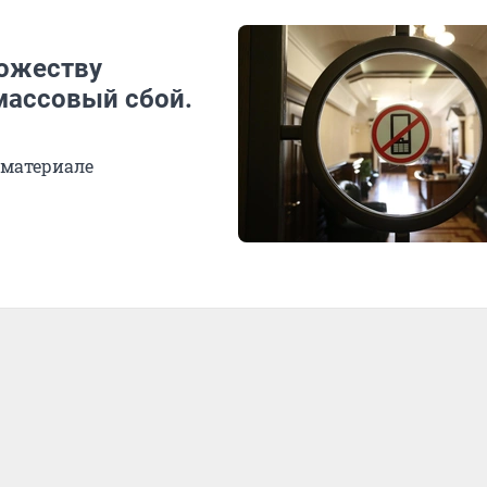
ножеству
массовый сбой.
 материале