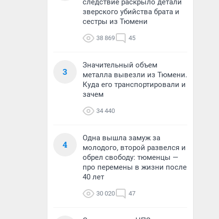
следствие раскрыло детали
зверского убийства брата и
сестры из Тюмени
38 869
45
Значительный объем
3
металла вывезли из Тюмени.
Куда его транспортировали и
зачем
34 440
Одна вышла замуж за
4
молодого, второй развелся и
обрел свободу: тюменцы —
про перемены в жизни после
40 лет
30 020
47