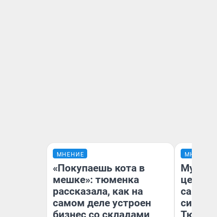
МНЕНИЕ
МНЕНИЕ
«Покупаешь кота в
Музей 
мешке»: тюменка
церков
рассказала, как на
самоцв
самом деле устроен
символ
бизнес со складами
Тюменц