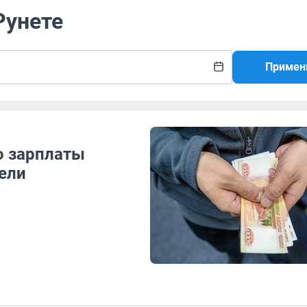
Рунете
Примен
о зарплаты
ели