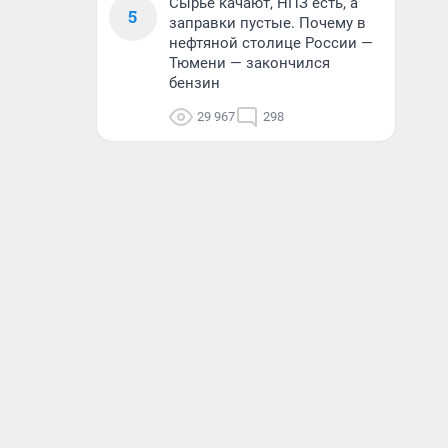
Сырье качают, НПЗ есть, а
5
заправки пустые. Почему в
нефтяной столице России —
Тюмени — закончился
бензин
29 967
298