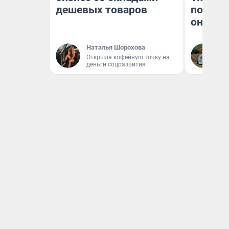
дешевых товаров
поехали
они та
Наталья Шорохова
Ек
Открыла кофейную точку на
деньги соцразвития