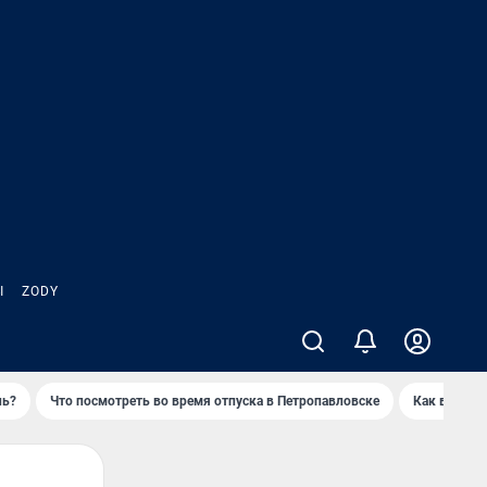
Ы
ZODY
нь?
Что посмотреть во время отпуска в Петропавловске
Как выжива