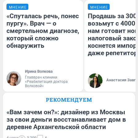
МНЕНИЕ
МНЕНИЕ
«Спуталась речь, понес
Продашь за 3000
пургу». Врач — о
возьмут с 4000.
смертельном диагнозе,
нам готовит но
который сложно
налоговый зако
обнаружить
коснется импор
даже репетитор
Ирина Волкова
Главврач клиники
Анастасия Завг
«Реабилитация доктора
Волковой»
РЕКОМЕНДУЕМ
«Вам зачем он?»: дизайнер из Москвы
за свои деньги восстанавливает дом в
деревне Архангельской области
4 часа
3 209
6