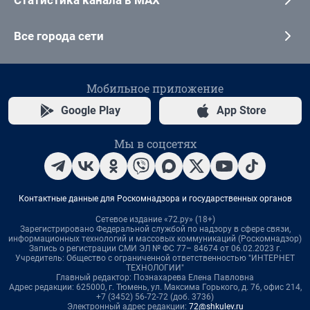
Все города сети
Мобильное приложение
Google Play
App Store
Мы в соцсетях
Контактные данные для Роскомнадзора и государственных органов
Сетевое издание «72.ру» (18+)
Зарегистрировано Федеральной службой по надзору в сфере связи,
информационных технологий и массовых коммуникаций (Роскомнадзор)
Запись о регистрации СМИ ЭЛ № ФС 77– 84674 от 06.02.2023 г.
Учредитель: Общество с ограниченной ответственностью "ИНТЕРНЕТ
ТЕХНОЛОГИИ"
Главный редактор: Познахарева Елена Павловна
Адрес редакции: 625000, г. Тюмень, ул. Максима Горького, д. 76, офис 214,
+7 (3452) 56-72-72 (доб. 3736)
Электронный адрес редакции:
72@shkulev.ru