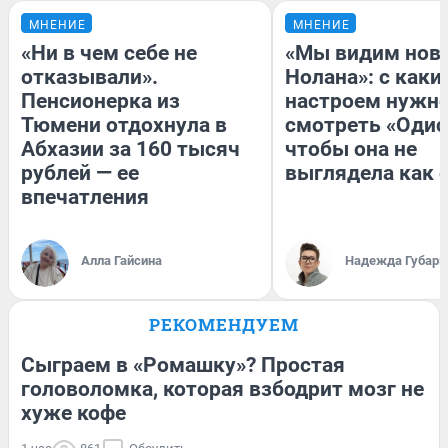
МНЕНИЕ
МНЕНИЕ
«Ни в чем себе не
«Мы видим нов
отказывали».
Нолана»: с каки
Пенсионерка из
настроем нужн
Тюмени отдохнула в
смотреть «Одис
Абхазии за 160 тысяч
чтобы она не
рублей — ее
выглядела как 
впечатления
Алла Гайсина
Надежда Губарь
РЕКОМЕНДУЕМ
Сыграем в «Ромашку»? Простая
головоломка, которая взбодрит мозг не
хуже кофе