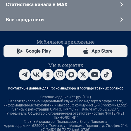
Статистика канала в MAX
Все города сети
Мобильное приложение
Google Play
App Store
Мы в соцсетях
Контактные данные для Роскомнадзора и государственных органов
Сетевое издание «72.ру» (18+)
Зарегистрировано Федеральной службой по надзору в сфере связи,
информационных технологий и массовых коммуникаций (Роскомнадзор)
Запись о регистрации СМИ ЭЛ № ФС 77– 84674 от 06.02.2023 г.
Учредитель: Общество с ограниченной ответственностью "ИНТЕРНЕТ
ТЕХНОЛОГИИ"
Главный редактор: Познахарева Елена Павловна
Адрес редакции: 625000, г. Тюмень, ул. Максима Горького, д. 76, офис 214,
+7 (3452) 56-72-72 (доб. 3736)