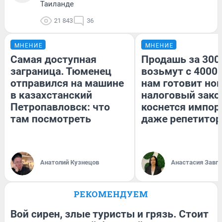
Таиланде
21 843
36
МНЕНИЕ
МНЕНИЕ
Самая доступная
Продашь за 3000
заграница. Тюменец
возьмут с 4000.
отправился на машине
нам готовит но
в казахстанский
налоговый зако
Петропавловск: что
коснется импор
там посмотреть
даже репетитор
Анатолий Кузнецов
Анастасия Завг
РЕКОМЕНДУЕМ
Вой сирен, злые туристы и грязь. Стоит