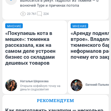
выносится в реку»: гидролог из Тюмени — о
вонючей Туре и причинах потопа
23 761
224
МНЕНИЕ
МНЕНИЕ
«Покупаешь кота в
«Аренду поднял
мешке»: тюменка
втрое». Владел
рассказала, как на
тюменского бар
самом деле устроен
неформалов рас
бизнес со складами
почему его зак
дешевых товаров
Наталья Шорохова
Евгений Пальяно
Открыла кофейную точку на
деньги соцразвития
РЕКОМЕНДУЕМ
Как приготовить хачапури — несколько