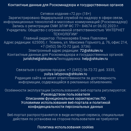
Контактные данные для Роскомнадзора и государственных органов
Сетевое издание «72.ру» (18+)
Зарегистрировано Федеральной службой по надзору в сфере связи,
информационных технологий и массовых коммуникаций (Роскомнадзор)
Запись о регистрации СМИ ЭЛ № ФС 77– 84674 от 06.02.2023 г.
Учредитель: Общество с ограниченной ответственностью "ИНТЕРНЕТ
ТЕХНОЛОГИИ"
Главный редактор: Познахарева Елена Павловна
Адрес редакции: 625000, г. Тюмень, ул. Максима Горького, д. 76, офис 214,
+7 (3452) 56-72-72 (доб. 3736)
Электронный адрес редакции:
72@shkulev.ru
Контактные данные для Роскомнадзора и государственных органов:
juristchel@shkulev.ru
Техподдержка:
help@shkulev.ru
Связаться с отделом продаж: +7 (3452) 56-72-72 доб. 3335,
yuliya.latypova@shkulev.ru
Редакция сайта не несет ответственности за достоверность
информации, содержащейся в рекламных объявлениях.
Особенности эксплуатации (использования) веб-портала регулируются:
Руководством пользователя
Описанием функциональных характеристик ПО
Условиями использования веб-портала и политикой
конфиденциальности персональных данных
Веб-портал распространяется в виде интернет-сервиса, специальные
действия по установке на стороне пользователя не требуются
Политика использования cookies