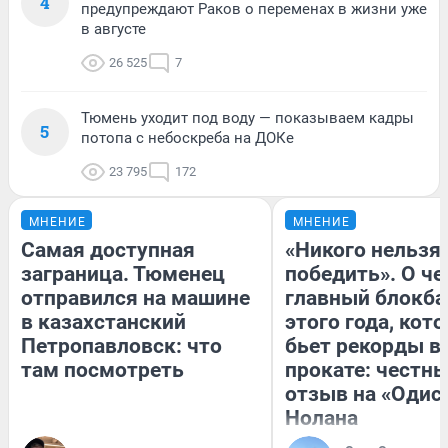
4
предупреждают Раков о переменах в жизни уже
в августе
26 525
7
Тюмень уходит под воду — показываем кадры
5
потопа с небоскреба на ДОКе
23 795
172
МНЕНИЕ
МНЕНИЕ
Самая доступная
«Никого нельзя
заграница. Тюменец
победить». О ч
отправился на машине
главный блокба
в казахстанский
этого года, кот
Петропавловск: что
бьет рекорды в
там посмотреть
прокате: честн
отзыв на «Одис
Нолана