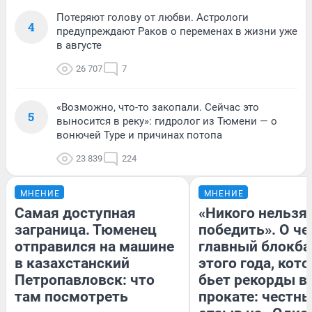
Потеряют голову от любви. Астрологи
4
предупреждают Раков о переменах в жизни уже
в августе
26 707
7
«Возможно, что-то закопали. Сейчас это
5
выносится в реку»: гидролог из Тюмени — о
вонючей Туре и причинах потопа
23 839
224
МНЕНИЕ
МНЕНИЕ
Самая доступная
«Никого нельзя
заграница. Тюменец
победить». О ч
отправился на машине
главный блокба
в казахстанский
этого года, кот
Петропавловск: что
бьет рекорды в
там посмотреть
прокате: честн