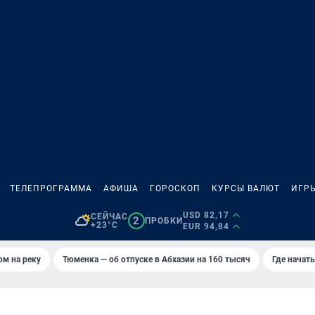
ТЕЛЕПРОГРАММА
АФИША
ГОРОСКОП
КУРСЫ ВАЛЮТ
ИГР
USD 82,17
СЕЙЧАС
2
ПРОБКИ
+23°C
EUR 94,84
ом на реку
Тюменка — об отпуске в Абхазии на 160 тысяч
Где начат