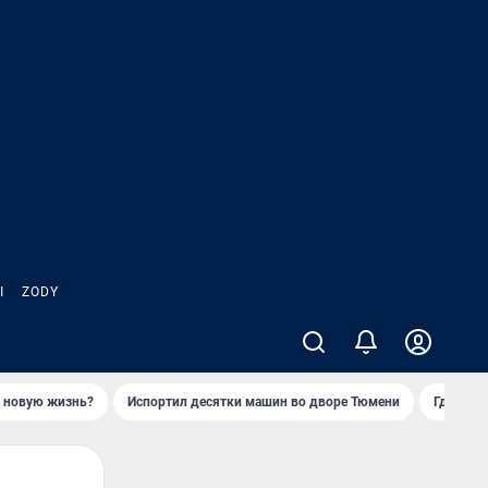
Ы
ZODY
ь новую жизнь?
Испортил десятки машин во дворе Тюмени
Где взя