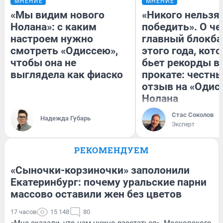
МНЕНИЕ
МНЕНИЕ
«Мы видим нового
«Никого нельзя
Нолана»: с каким
победить». О ч
настроем нужно
главный блокба
смотреть «Одиссею»,
этого года, кот
чтобы она не
бьет рекорды в
выглядела как фиаско
прокате: честн
отзыв на «Одис
Нолана
Стас Соколов
Надежда Губарь
Эксперт
РЕКОМЕНДУЕМ
«Сыночки-корзиночки» заполонили
Екатеринбург: почему уральские парни
массово оставили жен без цветов
17 часов
15 148
80