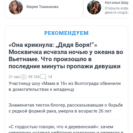
Наталья Шорох
Мария Токмакова
Открыла кофейн
деньги соцразв
РЕКОМЕНДУЕМ
«Она крикнула: „Дядя Боря!“»
Москвичка исчезла ночью у океана во
Вьетнаме. Что произошло в
последние минуты пропажи девушки
21 час
55 104
14
Участницу шоу «Мама в 16» из Волгограда обвинили
в домогательствах к младенцу
Знаменитая тикток-блогер, рассказывавшая о борьбе
с редкой формой рака, умерла в возрасте 26 лет
«С гордостью говорю, что я деревенский»: зачем
северянин оставил нефтяную компанию и переехал в