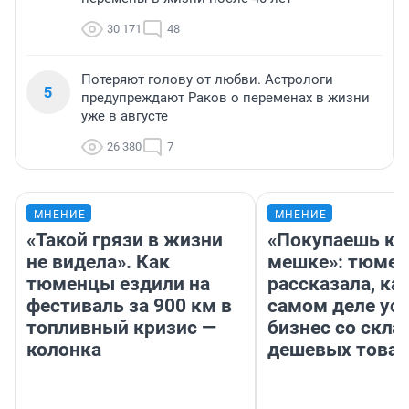
30 171
48
Потеряют голову от любви. Астрологи
5
предупреждают Раков о переменах в жизни
уже в августе
26 380
7
МНЕНИЕ
МНЕНИЕ
«Такой грязи в жизни
«Покупаешь ко
не видела». Как
мешке»: тюмен
тюменцы ездили на
рассказала, как
фестиваль за 900 км в
самом деле ус
топливный кризис —
бизнес со скл
колонка
дешевых това