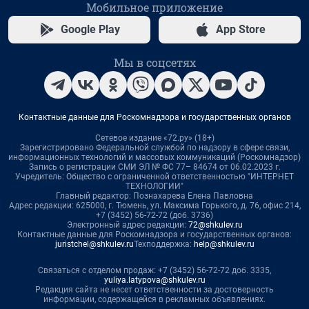
Мобильное приложение
Google Play
App Store
Мы в соцсетях
Контактные данные для Роскомнадзора и государственных органов
Сетевое издание «72.ру» (18+)
Зарегистрировано Федеральной службой по надзору в сфере связи,
информационных технологий и массовых коммуникаций (Роскомнадзор)
Запись о регистрации СМИ ЭЛ № ФС 77– 84674 от 06.02.2023 г.
Учредитель: Общество с ограниченной ответственностью "ИНТЕРНЕТ
ТЕХНОЛОГИИ"
Главный редактор: Познахарева Елена Павловна
Адрес редакции: 625000, г. Тюмень, ул. Максима Горького, д. 76, офис 214,
+7 (3452) 56-72-72 (доб. 3736)
Электронный адрес редакции:
72@shkulev.ru
Контактные данные для Роскомнадзора и государственных органов:
juristchel@shkulev.ru
Техподдержка:
help@shkulev.ru
Связаться с отделом продаж: +7 (3452) 56-72-72 доб. 3335,
yuliya.latypova@shkulev.ru
Редакция сайта не несет ответственности за достоверность
информации, содержащейся в рекламных объявлениях.