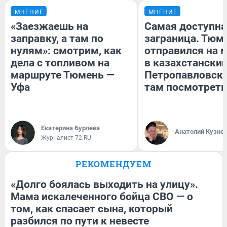
МНЕНИЕ
МНЕНИЕ
«Заезжаешь на
Самая доступна
заправку, а там по
заграница. Тюм
нулям»: смотрим, как
отправился на 
дела с топливом на
в казахстански
маршруте Тюмень —
Петропавловск:
Уфа
там посмотреть
Екатерина Бурлева
Анатолий Кузне
Журналист 72.RU
РЕКОМЕНДУЕМ
«Долго боялась выходить на улицу».
Мама искалеченного бойца СВО — о
том, как спасает сына, который
разбился по пути к невесте