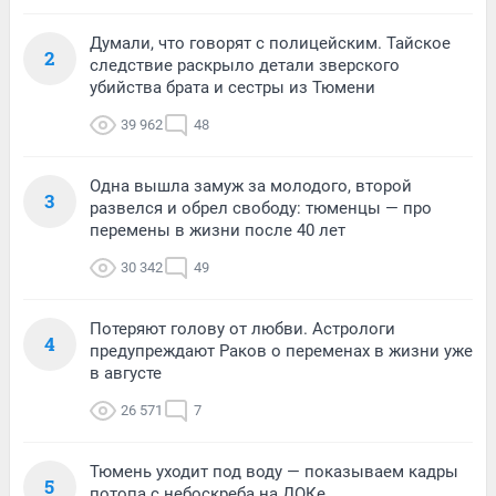
Думали, что говорят с полицейским. Тайское
2
следствие раскрыло детали зверского
убийства брата и сестры из Тюмени
39 962
48
Одна вышла замуж за молодого, второй
3
развелся и обрел свободу: тюменцы — про
перемены в жизни после 40 лет
30 342
49
Потеряют голову от любви. Астрологи
4
предупреждают Раков о переменах в жизни уже
в августе
26 571
7
Тюмень уходит под воду — показываем кадры
5
потопа с небоскреба на ДОКе