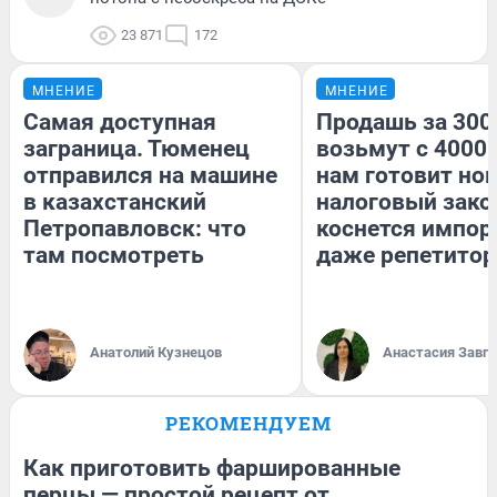
23 871
172
МНЕНИЕ
МНЕНИЕ
Самая доступная
Продашь за 3000
заграница. Тюменец
возьмут с 4000.
отправился на машине
нам готовит но
в казахстанский
налоговый зако
Петропавловск: что
коснется импор
там посмотреть
даже репетитор
Анатолий Кузнецов
Анастасия Завг
РЕКОМЕНДУЕМ
Как приготовить фаршированные
перцы — простой рецепт от