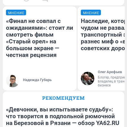
МНЕНИЕ
МНЕНИЕ
«Финал не совпал с
Наследие, кото
ожиданиями»: стоит ли
чудом не разва
смотреть фильм
транспортный э
«Старый орел» на
разнес миф о «
большом экране —
советских доро
честная рецензия
Олег Арефьев
Блогер, предприн
Надежда Губарь
владелец в тран
бизнесе
РЕКОМЕНДУЕМ
«Девчонки, вы испытываете судьбу»:
что творится в подпольной рюмочной
на Березовой в Рязани — обзор YA62.RU