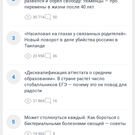
развелся и обрел свободу: тюменцы — про
перемены в жизни после 40 лет
30 714
50
«Насиловал на глазах у связанных родителей».
3
Новый поворот в деле убийства россиян в
Таиланде
23 958
36
«Дисквалификация аттестата о среднем
4
образовании». В стране растет число
стобалльников ЕГЭ — почему это не повод для
радости
21 864
16
Может столкнуться каждый. Как бороться с
5
бактериальными болезнями овощей — советы
19 903
5