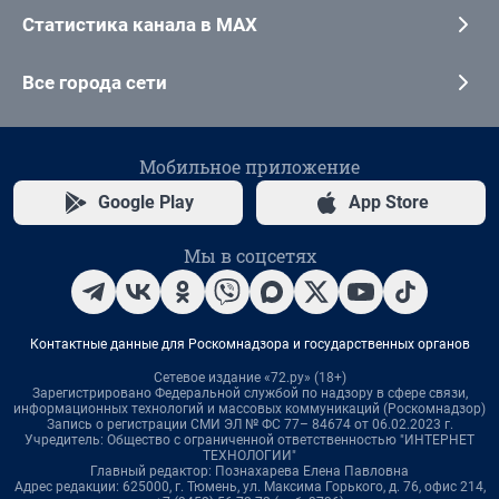
Статистика канала в MAX
Все города сети
Мобильное приложение
Google Play
App Store
Мы в соцсетях
Контактные данные для Роскомнадзора и государственных органов
Сетевое издание «72.ру» (18+)
Зарегистрировано Федеральной службой по надзору в сфере связи,
информационных технологий и массовых коммуникаций (Роскомнадзор)
Запись о регистрации СМИ ЭЛ № ФС 77– 84674 от 06.02.2023 г.
Учредитель: Общество с ограниченной ответственностью "ИНТЕРНЕТ
ТЕХНОЛОГИИ"
Главный редактор: Познахарева Елена Павловна
Адрес редакции: 625000, г. Тюмень, ул. Максима Горького, д. 76, офис 214,