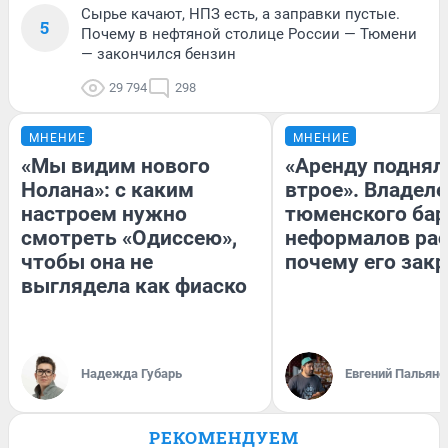
Сырье качают, НПЗ есть, а заправки пустые.
5
Почему в нефтяной столице России — Тюмени
— закончился бензин
29 794
298
МНЕНИЕ
МНЕНИЕ
«Мы видим нового
«Аренду поднял
Нолана»: с каким
втрое». Владел
настроем нужно
тюменского бар
смотреть «Одиссею»,
неформалов рас
чтобы она не
почему его зак
выглядела как фиаско
Надежда Губарь
Евгений Пальяно
РЕКОМЕНДУЕМ