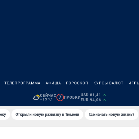
ТЕЛЕПРОГРАММА
АФИША
ГОРОСКОП
КУРСЫ ВАЛЮТ
ИГР
USD 81,41
СЕЙЧАС
7
ПРОБКИ
+19°C
EUR 94,06
еку
Открыли новую развязку в Тюмени
Где начать новую жизнь?