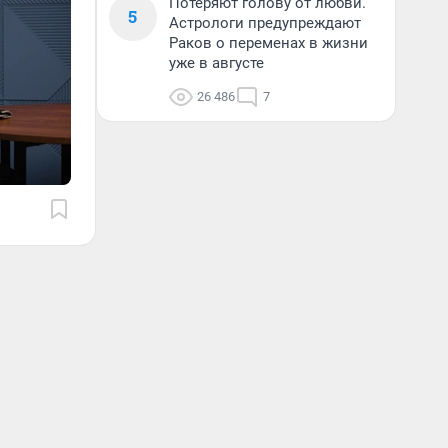
Потеряют голову от любви.
5
Астрологи предупреждают
Раков о переменах в жизни
уже в августе
26 486
7