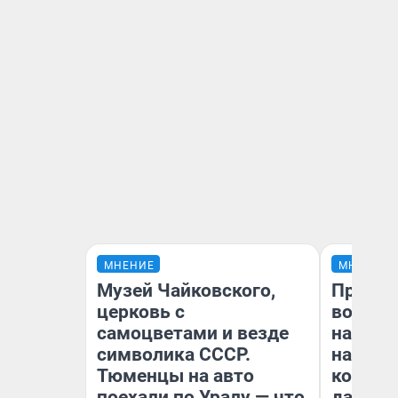
МНЕНИЕ
МНЕНИЕ
Музей Чайковского,
Продаш
церковь с
возьмут
самоцветами и везде
нам го
символика СССР.
налого
Тюменцы на авто
коснет
поехали по Уралу — что
даже р