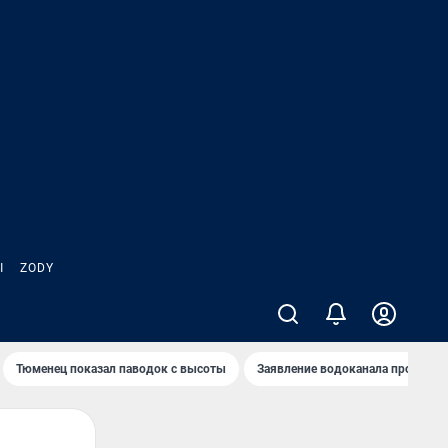
Ы
ZODY
Тюменец показал паводок с высоты
Заявление водоканала про запа