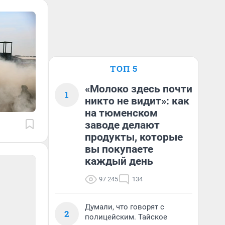
ТОП 5
«Молоко здесь почти
1
никто не видит»: как
на тюменском
заводе делают
продукты, которые
вы покупаете
каждый день
97 245
134
Думали, что говорят с
2
полицейским. Тайское