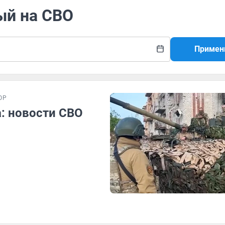
ый на СВО
Примен
ОР
а: новости СВО