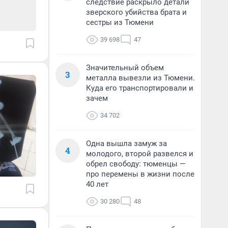
следствие раскрыло детали
зверского убийства брата и
сестры из Тюмени
39 698
47
Значительный объем
3
металла вывезли из Тюмени.
Куда его транспортировали и
зачем
34 702
Одна вышла замуж за
4
молодого, второй развелся и
обрел свободу: тюменцы —
про перемены в жизни после
40 лет
30 280
48