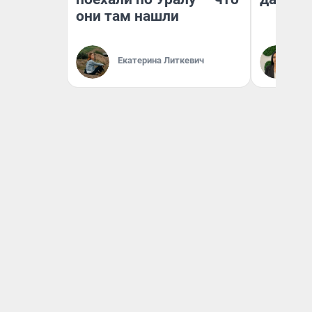
они там нашли
Екатерина Литкевич
Ан