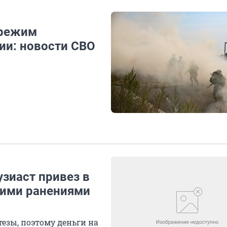
 режим
ии: новости СВО
узиаст привез в
кими ранениями
тезы, поэтому деньги на