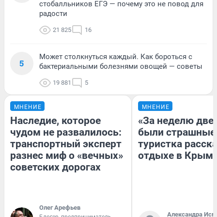
стобалльников ЕГЭ — почему это не повод для
радости
21 825
16
Может столкнуться каждый. Как бороться с
5
бактериальными болезнями овощей — советы
19 881
5
МНЕНИЕ
МНЕНИЕ
Наследие, которое
«За неделю две
чудом не развалилось:
были страшные
транспортный эксперт
туристка расска
разнес миф о «вечных»
отдыхе в Крым
советских дорогах
Олег Арефьев
Александра Исм
Блогер, предприниматель,