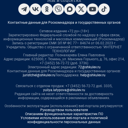
Контактные данные для Роскомнадзора и государственных органов
Сетевое издание «72.ру» (18+)
Зарегистрировано Федеральной службой по надзору в сфере связи,
информационных технологий и массовых коммуникаций (Роскомнадзор)
Запись о регистрации СМИ ЭЛ № ФС 77– 84674 от 06.02.2023 г.
Учредитель: Общество с ограниченной ответственностью "ИНТЕРНЕТ
ТЕХНОЛОГИИ"
Главный редактор: Познахарева Елена Павловна
Адрес редакции: 625000, г. Тюмень, ул. Максима Горького, д. 76, офис 214,
+7 (3452) 56-72-72 (доб. 3736)
Электронный адрес редакции:
72@shkulev.ru
Контактные данные для Роскомнадзора и государственных органов:
juristchel@shkulev.ru
Техподдержка:
help@shkulev.ru
Связаться с отделом продаж: +7 (3452) 56-72-72 доб. 3335,
yuliya.latypova@shkulev.ru
Редакция сайта не несет ответственности за достоверность
информации, содержащейся в рекламных объявлениях.
Особенности эксплуатации (использования) веб-портала регулируются:
Руководством пользователя
Описанием функциональных характеристик ПО
Условиями использования веб-портала и политикой
конфиденциальности персональных данных