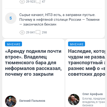
29 923
47
Сырье качают, НПЗ есть, а заправки пустые.
5
Почему в нефтяной столице России — Тюмени
— закончился бензин
29 841
298
МНЕНИЕ
МНЕНИЕ
«Аренду подняли почти
Наследие, кото
втрое». Владелец
чудом не разва
тюменского бара для
транспортный э
неформалов рассказал,
разнес миф о «
почему его закрыли
советских доро
Олег Арефьев
Блогер, предприн
Евгений Пальянов
владелец в тран
бизнесе