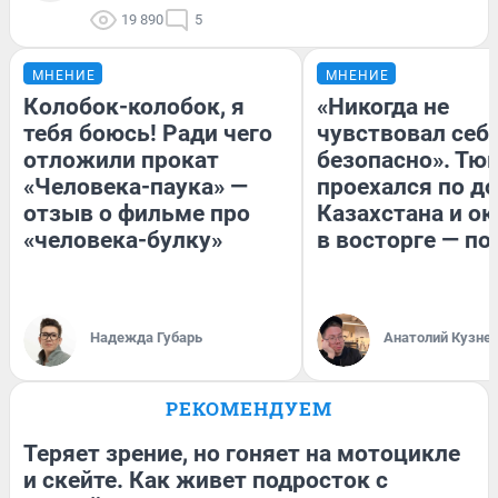
19 890
5
МНЕНИЕ
МНЕНИЕ
Колобок-колобок, я
«Никогда не
тебя боюсь! Ради чего
чувствовал себя
отложили прокат
безопасно». Тю
«Человека-паука» —
проехался по д
отзыв о фильме про
Казахстана и ок
«человека-булку»
в восторге — по
Надежда Губарь
Анатолий Кузне
РЕКОМЕНДУЕМ
Теряет зрение, но гоняет на мотоцикле
и скейте. Как живет подросток с