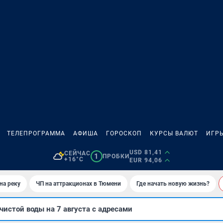
ТЕЛЕПРОГРАММА
АФИША
ГОРОСКОП
КУРСЫ ВАЛЮТ
ИГР
USD 81,41
СЕЙЧАС
1
ПРОБКИ
+16°C
EUR 94,06
на реку
ЧП на аттракционах в Тюмени
Где начать новую жизнь?
чистой воды на 7 августа с адресами