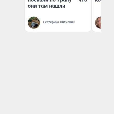
они там нашли
Екатерина Литкевич
Ма