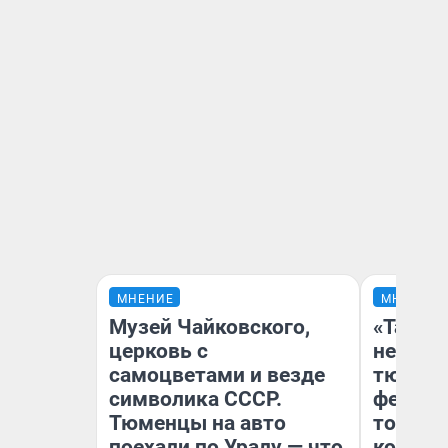
МНЕНИЕ
МНЕНИЕ
Музей Чайковского,
«Такой
церковь с
не виде
самоцветами и везде
тюменц
символика СССР.
фестива
Тюменцы на авто
топлив
поехали по Уралу — что
колонк