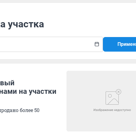
а участка
Примен
овый
нами на участки
родано более 50