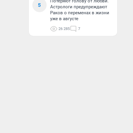
Потеряют голову от любви.
5
Астрологи предупреждают
Раков о переменах в жизни
уже в августе
26 285
7