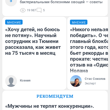
5
бактериальными болезнями овощей — советы
19 987
5
МНЕНИЕ
МНЕНИЕ
«Хочу детей, но боюсь
«Никого нельзя
не потяну». Научный
победить». О ч
сотрудник из Тюмени
главный блокба
рассказала, как живет
этого года, кот
на 75 тысяч в месяц
бьет рекорды в
прокате: честн
отзыв на «Одис
Нолана
Стас Соколов
Ксения
Эксперт
РЕКОМЕНДУЕМ
«Мужчины не терпят конкуренции».