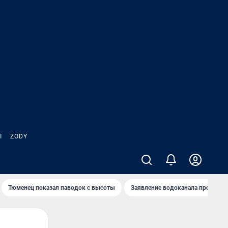
Ы
ZODY
Тюменец показал паводок с высоты
Заявление водоканала про запа