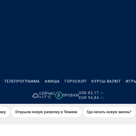
ТЕЛЕПРОГРАММА
АФИША
ГОРОСКОП
КУРСЫ ВАЛЮТ
ИГР
USD 82,17
СЕЙЧАС
0
ПРОБКИ
+17°C
EUR 94,84
еку
Открыли новую развязку в Тюмени
Где начать новую жизнь?