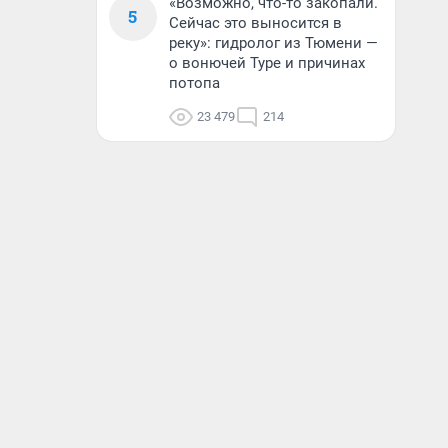
«Возможно, что-то закопали.
5
Сейчас это выносится в
реку»: гидролог из Тюмени —
о вонючей Туре и причинах
потопа
23 479
214