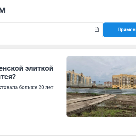
ум
Примен
енской элиткой
ится?
товала больше 20 лет