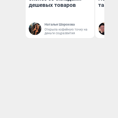
дешевых товаров
там по
Наталья Шорохова
Ан
Открыла кофейную точку на
деньги соцразвития