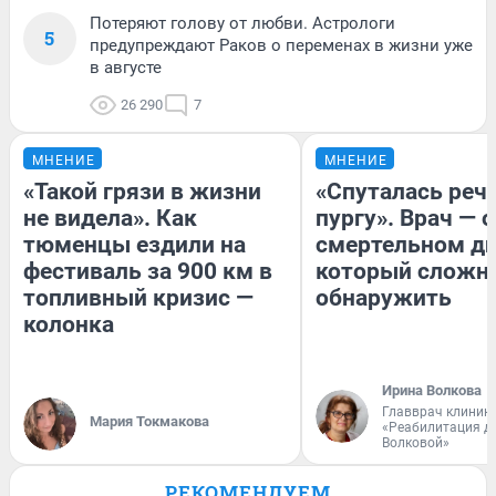
Потеряют голову от любви. Астрологи
5
предупреждают Раков о переменах в жизни уже
в августе
26 290
7
МНЕНИЕ
МНЕНИЕ
«Такой грязи в жизни
«Спуталась речь
не видела». Как
пургу». Врач — о
тюменцы ездили на
смертельном ди
фестиваль за 900 км в
который сложн
топливный кризис —
обнаружить
колонка
Ирина Волкова
Главврач клиник
Мария Токмакова
«Реабилитация д
Волковой»
РЕКОМЕНДУЕМ