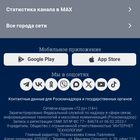
Статистика канала в MAX
Все города сети
Мобильное приложение
Google Play
App Store
Мы в соцсетях
Контактные данные для Роскомнадзора и государственных органов
Сетевое издание «72.ру» (18+)
Зарегистрировано Федеральной службой по надзору в сфере связи,
информационных технологий и массовых коммуникаций (Роскомнадзор)
Запись о регистрации СМИ ЭЛ № ФС 77– 84674 от 06.02.2023 г.
Учредитель: Общество с ограниченной ответственностью "ИНТЕРНЕТ
ТЕХНОЛОГИИ"
Главный редактор: Познахарева Елена Павловна
Адрес редакции: 625000, г. Тюмень, ул. Максима Горького, д. 76, офис 214,