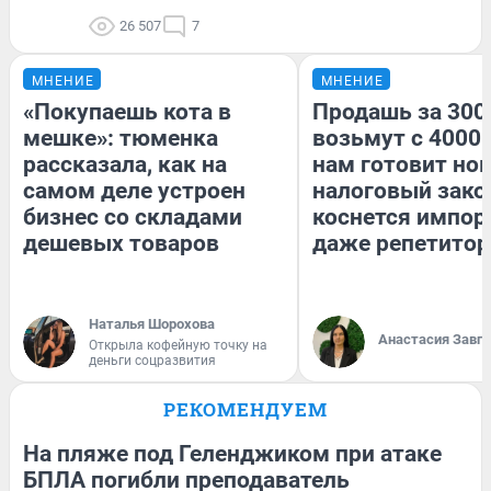
26 507
7
МНЕНИЕ
МНЕНИЕ
«Покупаешь кота в
Продашь за 3000
мешке»: тюменка
возьмут с 4000.
рассказала, как на
нам готовит но
самом деле устроен
налоговый зако
бизнес со складами
коснется импор
дешевых товаров
даже репетитор
Наталья Шорохова
Анастасия Завг
Открыла кофейную точку на
деньги соцразвития
РЕКОМЕНДУЕМ
На пляже под Геленджиком при атаке
БПЛА погибли преподаватель