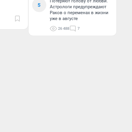
Потеряют голову от любви.
5
Астрологи предупреждают
Раков о переменах в жизни
уже в августе
26 488
7