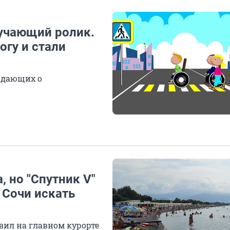
учающий ролик.
огу и стали
ждающих о
, но "Спутник V"
 Сочи искать
вил на главном курорте