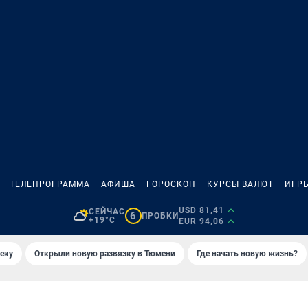
ТЕЛЕПРОГРАММА
АФИША
ГОРОСКОП
КУРСЫ ВАЛЮТ
ИГР
USD 81,41
СЕЙЧАС
6
ПРОБКИ
+19°C
EUR 94,06
еку
Открыли новую развязку в Тюмени
Где начать новую жизнь?