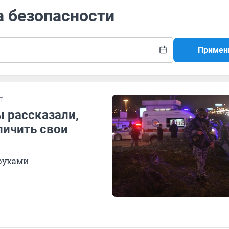
а безопасности
Примен
Т
ы рассказали,
личить свои
 руками