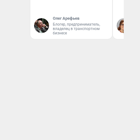
Олег Арефьев
Ир
Блогер, предприниматель,
Гл
владелец в транспортном
«Р
бизнесе
Во