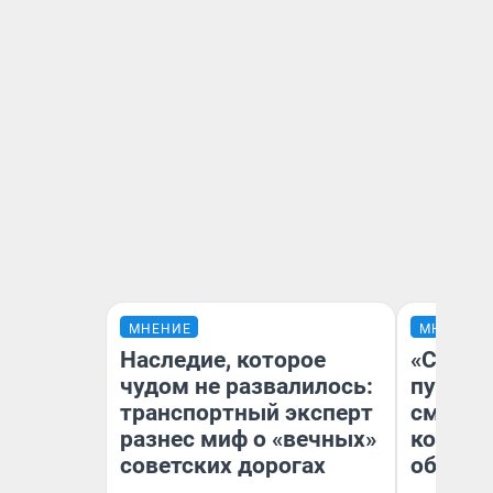
МНЕНИЕ
МНЕНИЕ
Наследие, которое
«Спутал
чудом не развалилось:
пургу».
транспортный эксперт
смерте
разнес миф о «вечных»
которы
советских дорогах
обнару