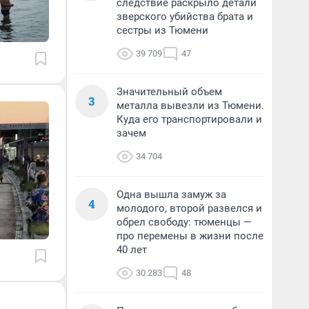
следствие раскрыло детали
зверского убийства брата и
сестры из Тюмени
39 709
47
Значительный объем
3
металла вывезли из Тюмени.
Куда его транспортировали и
зачем
34 704
Одна вышла замуж за
4
молодого, второй развелся и
обрел свободу: тюменцы —
про перемены в жизни после
40 лет
30 283
48