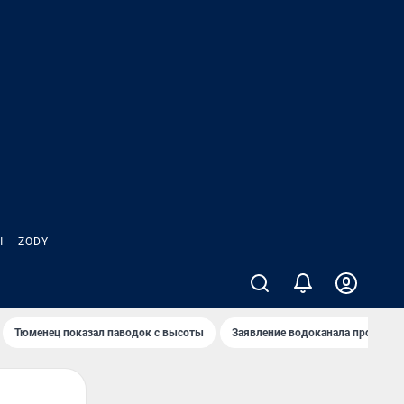
Ы
ZODY
Тюменец показал паводок с высоты
Заявление водоканала про запа