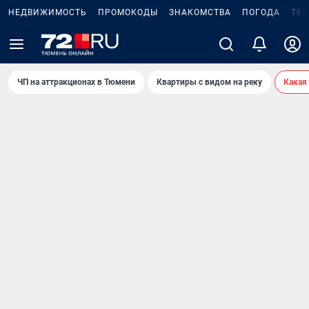
НЕДВИЖИМОСТЬ
ПРОМОКОДЫ
ЗНАКОМСТВА
ПОГОДА
ТЕ
ЧП на аттракционах в Тюмени
Квартиры с видом на реку
Какая