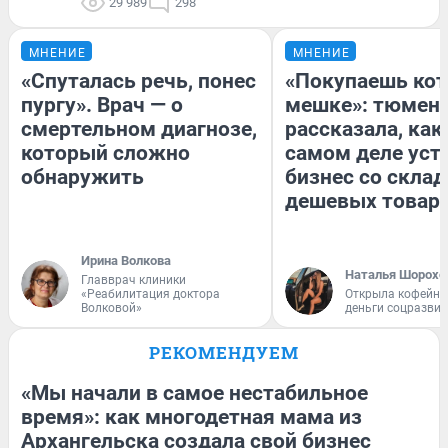
29 989
298
МНЕНИЕ
МНЕНИЕ
«Спуталась речь, понес
«Покупаешь кот
пургу». Врач — о
мешке»: тюмен
смертельном диагнозе,
рассказала, как
который сложно
самом деле уст
обнаружить
бизнес со скла
дешевых товар
Ирина Волкова
Наталья Шорохо
Главврач клиники
«Реабилитация доктора
Открыла кофейну
Волковой»
деньги соцразви
РЕКОМЕНДУЕМ
«Мы начали в самое нестабильное
время»: как многодетная мама из
Архангельска создала свой бизнес