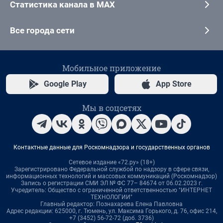
Статистика канала в MAX
Все города сети
Мобильное приложение
Google Play
App Store
Мы в соцсетях
Контактные данные для Роскомнадзора и государственных органов
Сетевое издание «72.ру» (18+)
Зарегистрировано Федеральной службой по надзору в сфере связи,
информационных технологий и массовых коммуникаций (Роскомнадзор)
Запись о регистрации СМИ ЭЛ № ФС 77– 84674 от 06.02.2023 г.
Учредитель: Общество с ограниченной ответственностью "ИНТЕРНЕТ
ТЕХНОЛОГИИ"
Главный редактор: Познахарева Елена Павловна
Адрес редакции: 625000, г. Тюмень, ул. Максима Горького, д. 76, офис 214,
+7 (3452) 56-72-72 (доб. 3736)