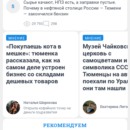
Сырье качают, НПЗ есть, а заправки пустые.
5
Почему в нефтяной столице России — Тюмени
— закончился бензин
29 793
298
МНЕНИЕ
МНЕНИЕ
«Покупаешь кота в
Музей Чайковск
мешке»: тюменка
церковь с
рассказала, как на
самоцветами и 
самом деле устроен
символика СССР
бизнес со складами
Тюменцы на ав
дешевых товаров
поехали по Урал
они там нашли
Наталья Шорохова
Екатерина Литк
Открыла кофейную точку на
деньги соцразвития
РЕКОМЕНДУЕМ