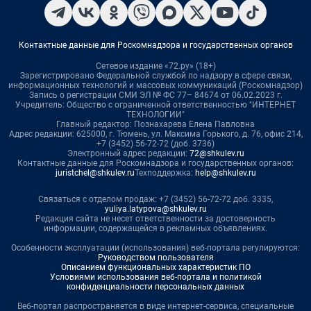
Контактные данные для Роскомнадзора и государственных органов
Сетевое издание «72.ру» (18+)
Зарегистрировано Федеральной службой по надзору в сфере связи,
информационных технологий и массовых коммуникаций (Роскомнадзор)
Запись о регистрации СМИ ЭЛ № ФС 77– 84674 от 06.02.2023 г.
Учредитель: Общество с ограниченной ответственностью "ИНТЕРНЕТ
ТЕХНОЛОГИИ"
Главный редактор: Познахарева Елена Павловна
Адрес редакции: 625000, г. Тюмень, ул. Максима Горького, д. 76, офис 214,
+7 (3452) 56-72-72 (доб. 3736)
Электронный адрес редакции:
72@shkulev.ru
Контактные данные для Роскомнадзора и государственных органов:
juristchel@shkulev.ru
Техподдержка:
help@shkulev.ru
Связаться с отделом продаж: +7 (3452) 56-72-72 доб. 3335,
yuliya.latypova@shkulev.ru
Редакция сайта не несет ответственности за достоверность
информации, содержащейся в рекламных объявлениях.
Особенности эксплуатации (использования) веб-портала регулируются:
Руководством пользователя
Описанием функциональных характеристик ПО
Условиями использования веб-портала и политикой
конфиденциальности персональных данных
Веб-портал распространяется в виде интернет-сервиса, специальные