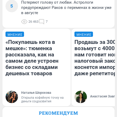
Потеряют голову от любви. Астрологи
5
предупреждают Раков о переменах в жизни уже
в августе
26 463
7
МНЕНИЕ
МНЕНИЕ
«Покупаешь кота в
Продашь за 3000
мешке»: тюменка
возьмут с 4000.
рассказала, как на
нам готовит но
самом деле устроен
налоговый зако
бизнес со складами
коснется импор
дешевых товаров
даже репетитор
Наталья Шорохова
Анастасия Завг
Открыла кофейную точку на
деньги соцразвития
РЕКОМЕНДУЕМ