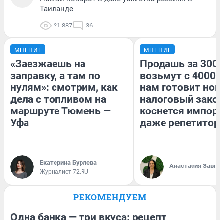
Таиланде
21 887
36
МНЕНИЕ
МНЕНИЕ
«Заезжаешь на
Продашь за 3000
заправку, а там по
возьмут с 4000.
нулям»: смотрим, как
нам готовит но
дела с топливом на
налоговый зако
маршруте Тюмень —
коснется импор
Уфа
даже репетитор
Екатерина Бурлева
Анастасия Завг
Журналист 72.RU
РЕКОМЕНДУЕМ
Одна банка — три вкуса: рецепт