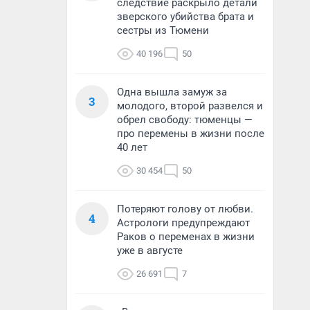
следствие раскрыло детали
зверского убийства брата и
сестры из Тюмени
40 196
50
Одна вышла замуж за
3
молодого, второй развелся и
обрел свободу: тюменцы —
про перемены в жизни после
40 лет
30 454
50
Потеряют голову от любви.
4
Астрологи предупреждают
Раков о переменах в жизни
уже в августе
26 691
7