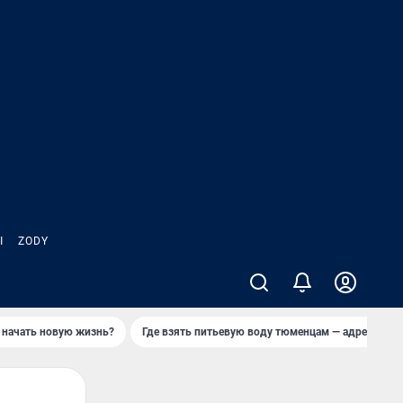
Ы
ZODY
 начать новую жизнь?
Где взять питьевую воду тюменцам — адреса