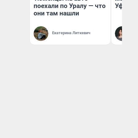
поехали по Уралу — что
Уфа
они там нашли
Ек
Екатерина Литкевич
Жу