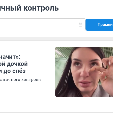
ичный контроль
Примен
начит»:
ой дочкой
 до слёз
раничного контроля