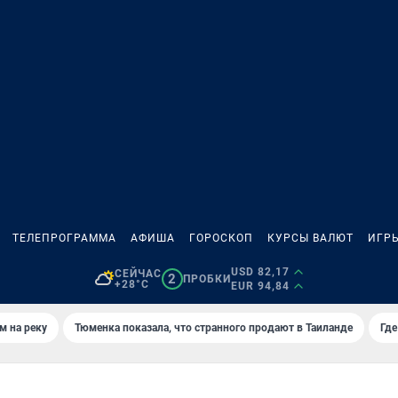
ТЕЛЕПРОГРАММА
АФИША
ГОРОСКОП
КУРСЫ ВАЛЮТ
ИГР
USD 82,17
СЕЙЧАС
2
ПРОБКИ
+28°C
EUR 94,84
м на реку
Тюменка показала, что странного продают в Таиланде
Где