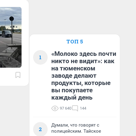
ТОП 5
«Молоко здесь почти
1
никто не видит»: как
на тюменском
заводе делают
продукты, которые
вы покупаете
каждый день
97 640
144
Думали, что говорят с
2
полицейским. Тайское