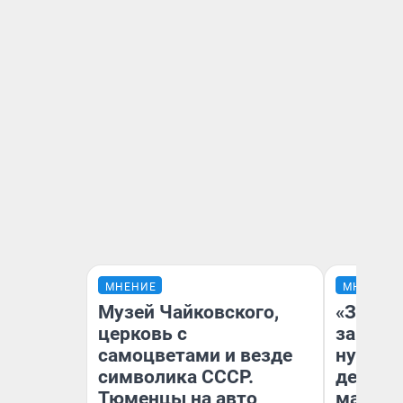
МНЕНИЕ
МНЕНИЕ
Музей Чайковского,
«Заезж
церковь с
заправк
самоцветами и везде
нулям»
символика СССР.
дела с
Тюменцы на авто
маршру