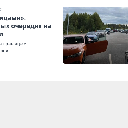
ОР
ицами».
ых очередях на
и
а границе с
зией