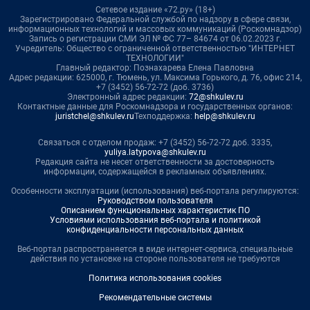
Сетевое издание «72.ру» (18+)
Зарегистрировано Федеральной службой по надзору в сфере связи,
информационных технологий и массовых коммуникаций (Роскомнадзор)
Запись о регистрации СМИ ЭЛ № ФС 77– 84674 от 06.02.2023 г.
Учредитель: Общество с ограниченной ответственностью "ИНТЕРНЕТ
ТЕХНОЛОГИИ"
Главный редактор: Познахарева Елена Павловна
Адрес редакции: 625000, г. Тюмень, ул. Максима Горького, д. 76, офис 214,
+7 (3452) 56-72-72 (доб. 3736)
Электронный адрес редакции:
72@shkulev.ru
Контактные данные для Роскомнадзора и государственных органов:
juristchel@shkulev.ru
Техподдержка:
help@shkulev.ru
Связаться с отделом продаж: +7 (3452) 56-72-72 доб. 3335,
yuliya.latypova@shkulev.ru
Редакция сайта не несет ответственности за достоверность
информации, содержащейся в рекламных объявлениях.
Особенности эксплуатации (использования) веб-портала регулируются:
Руководством пользователя
Описанием функциональных характеристик ПО
Условиями использования веб-портала и политикой
конфиденциальности персональных данных
Веб-портал распространяется в виде интернет-сервиса, специальные
действия по установке на стороне пользователя не требуются
Политика использования cookies
Рекомендательные системы