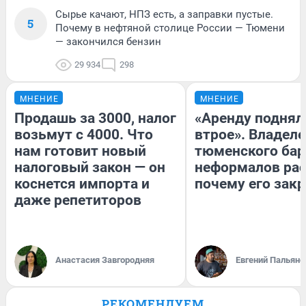
Сырье качают, НПЗ есть, а заправки пустые.
5
Почему в нефтяной столице России — Тюмени
— закончился бензин
29 934
298
МНЕНИЕ
МНЕНИЕ
Продашь за 3000, налог
«Аренду поднял
возьмут с 4000. Что
втрое». Владел
нам готовит новый
тюменского бар
налоговый закон — он
неформалов рас
коснется импорта и
почему его зак
даже репетиторов
Анастасия Завгородняя
Евгений Пальяно
РЕКОМЕНДУЕМ