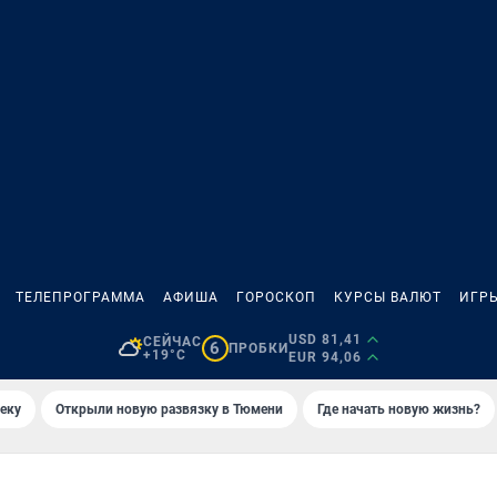
ТЕЛЕПРОГРАММА
АФИША
ГОРОСКОП
КУРСЫ ВАЛЮТ
ИГР
USD 81,41
СЕЙЧАС
6
ПРОБКИ
+19°C
EUR 94,06
еку
Открыли новую развязку в Тюмени
Где начать новую жизнь?