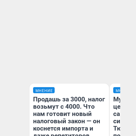
МНЕНИЕ
МНЕНИЕ
Продашь за 3000, налог
Музей 
возьмут с 4000. Что
церков
нам готовит новый
самоцв
налоговый закон — он
символ
коснется импорта и
Тюменц
даже репетиторов
поехали