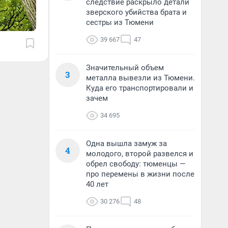
следствие раскрыло детали
зверского убийства брата и
сестры из Тюмени
39 667
47
Значительный объем
3
металла вывезли из Тюмени.
Куда его транспортировали и
зачем
34 695
Одна вышла замуж за
4
молодого, второй развелся и
обрел свободу: тюменцы —
про перемены в жизни после
40 лет
30 276
48