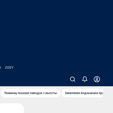
Ы
ZODY
Тюменец показал паводок с высоты
Заявление водоканала про запа