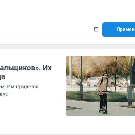
Примен
альщиков». Их
да
м. Им придется
ищут