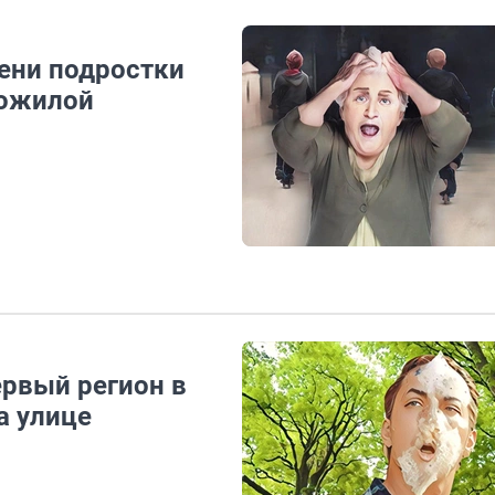
мени подростки
пожилой
ервый регион в
а улице