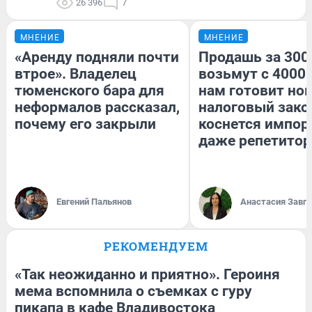
26 396
7
МНЕНИЕ
МНЕНИЕ
«Аренду подняли почти
Продашь за 3000
втрое». Владелец
возьмут с 4000.
тюменского бара для
нам готовит но
неформалов рассказал,
налоговый зако
почему его закрыли
коснется импор
даже репетитор
Евгений Пальянов
Анастасия Завг
РЕКОМЕНДУЕМ
«Так неожиданно и приятно». Героиня
мема вспомнила о съемках с гуру
пикапа в кафе Владивостока