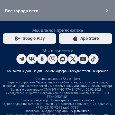
Все города сети
Мобильное приложение
Google Play
App Store
Мы в соцсетях
Контактные данные для Роскомнадзора и государственных органов
Сетевое издание «72.ру» (18+)
Зарегистрировано Федеральной службой по надзору в сфере связи,
информационных технологий и массовых коммуникаций (Роскомнадзор)
Запись о регистрации СМИ ЭЛ № ФС 77– 84674 от 06.02.2023 г.
Учредитель: Общество с ограниченной ответственностью "ИНТЕРНЕТ
ТЕХНОЛОГИИ"
Главный редактор: Познахарева Елена Павловна
Адрес редакции: 625000, г. Тюмень, ул. Максима Горького, д. 76, офис 214,
+7 (3452) 56-72-72 (доб. 3736)
Электронный адрес редакции:
72@shkulev.ru
Контактные данные для Роскомнадзора и государственных органов: