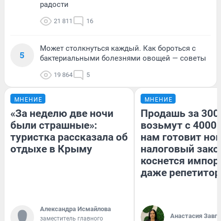
радости
21 811
16
Может столкнуться каждый. Как бороться с
5
бактериальными болезнями овощей — советы
19 864
5
МНЕНИЕ
МНЕНИЕ
«За неделю две ночи
Продашь за 3000
были страшные»:
возьмут с 4000.
туристка рассказала об
нам готовит но
отдыхе в Крыму
налоговый зако
коснется импор
даже репетитор
Александра Исмайлова
Анастасия Завг
заместитель главного