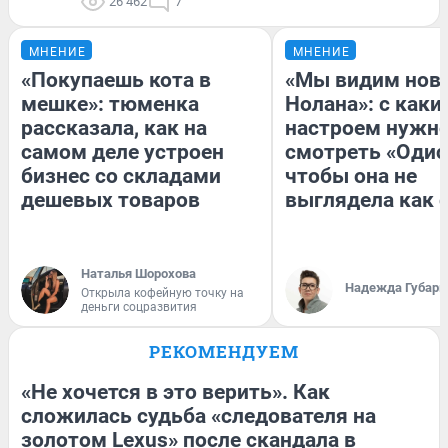
26 462
7
МНЕНИЕ
МНЕНИЕ
«Покупаешь кота в
«Мы видим нов
мешке»: тюменка
Нолана»: с каки
рассказала, как на
настроем нужн
самом деле устроен
смотреть «Одис
бизнес со складами
чтобы она не
дешевых товаров
выглядела как 
Наталья Шорохова
Надежда Губарь
Открыла кофейную точку на
деньги соцразвития
РЕКОМЕНДУЕМ
«Не хочется в это верить». Как
сложилась судьба «следователя на
золотом Lexus» после скандала в