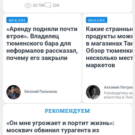
23 738
224
МНЕНИЕ
МНЕНИЕ
«Аренду подняли почти
Какие странные
втрое». Владелец
продукты можн
тюменского бара для
в магазинах Таи
неформалов рассказал,
Обзор тюменки 
почему его закрыли
несколько мес
маркетов
Аксиния Петров
Евгений Пальянов
Руководитель мо
агентства в Тюме
РЕКОМЕНДУЕМ
«Он мне угрожает и портит жизнь»:
москвич обвинил турагента из