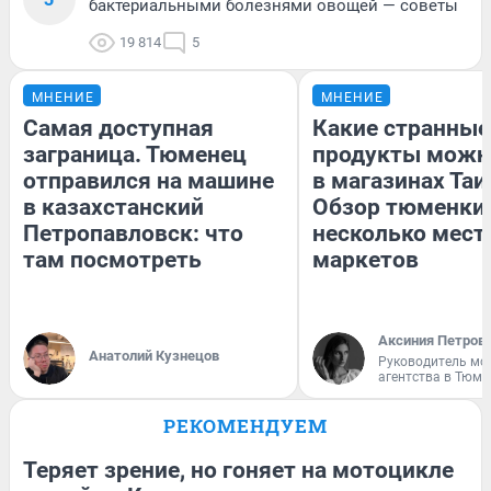
бактериальными болезнями овощей — советы
19 814
5
МНЕНИЕ
МНЕНИЕ
Самая доступная
Какие странные
заграница. Тюменец
продукты можн
отправился на машине
в магазинах Таи
в казахстанский
Обзор тюменки 
Петропавловск: что
несколько мес
там посмотреть
маркетов
Аксиния Петров
Анатолий Кузнецов
Руководитель мо
агентства в Тюме
РЕКОМЕНДУЕМ
Теряет зрение, но гоняет на мотоцикле