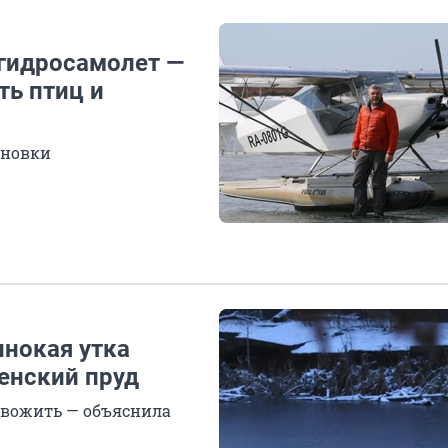
гидросамолет —
ть птиц и
ановки
инокая утка
енский пруд
ревожить — объяснила