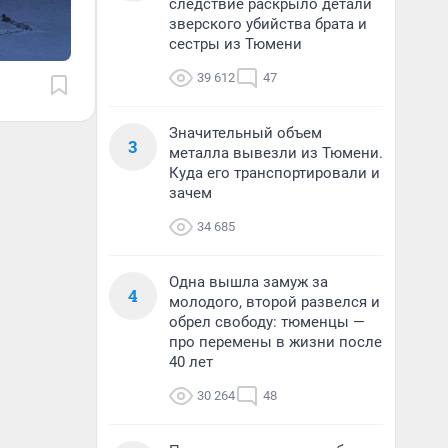
следствие раскрыло детали
зверского убийства брата и
сестры из Тюмени
39 612
47
Значительный объем
3
металла вывезли из Тюмени.
Куда его транспортировали и
зачем
34 685
Одна вышла замуж за
4
молодого, второй развелся и
обрел свободу: тюменцы —
про перемены в жизни после
40 лет
30 264
48