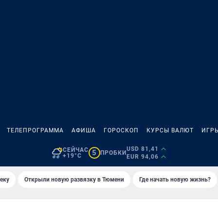
ТЕЛЕПРОГРАММА
АФИША
ГОРОСКОП
КУРСЫ ВАЛЮТ
ИГР
USD 81,41
СЕЙЧАС
5
ПРОБКИ
+19°C
EUR 94,06
еку
Открыли новую развязку в Тюмени
Где начать новую жизнь?