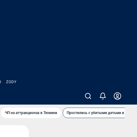
Ы
ZODY
ЧП на аттракционах в Тюмени
Простились с убитыми детьми в Таила