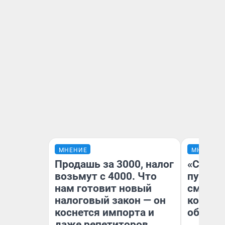
МНЕНИЕ
МНЕНИЕ
Продашь за 3000, налог
«Спутал
возьмут с 4000. Что
пургу».
нам готовит новый
смерте
налоговый закон — он
которы
коснется импорта и
обнару
даже репетиторов