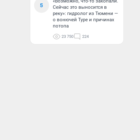
«Возможно, что-то закопали.
5
Сейчас это выносится в
реку»: гидролог из Тюмени —
о вонючей Туре и причинах
потопа
23 750
224