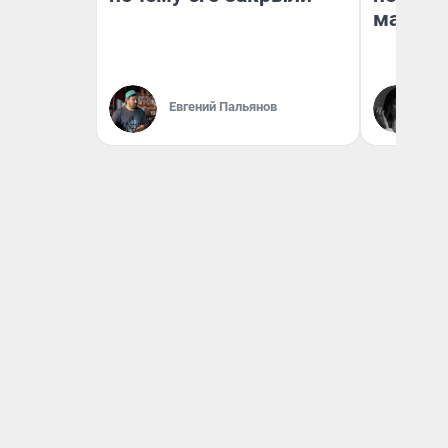
маркет
Ак
Евгений Пальянов
Ру
аг