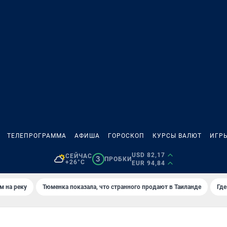
ТЕЛЕПРОГРАММА
АФИША
ГОРОСКОП
КУРСЫ ВАЛЮТ
ИГР
USD 82,17
СЕЙЧАС
3
ПРОБКИ
+26°C
EUR 94,84
м на реку
Тюменка показала, что странного продают в Таиланде
Где