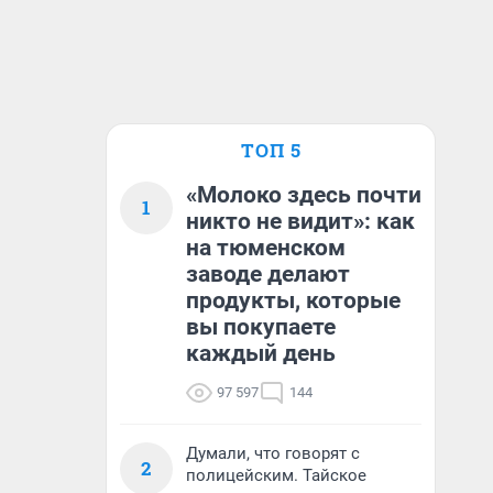
ТОП 5
«Молоко здесь почти
1
никто не видит»: как
на тюменском
заводе делают
продукты, которые
вы покупаете
каждый день
97 597
144
Думали, что говорят с
2
полицейским. Тайское