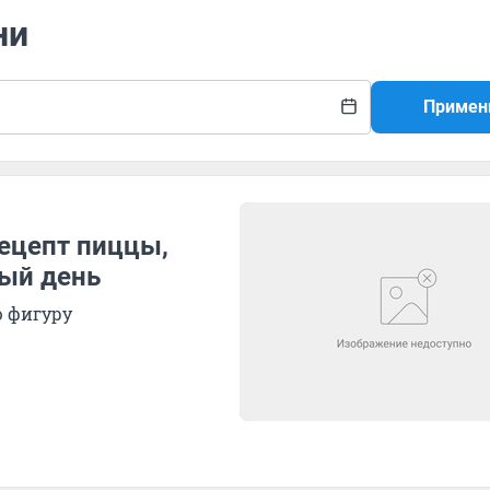
ни
Примен
ецепт пиццы,
ый день
ю фигуру