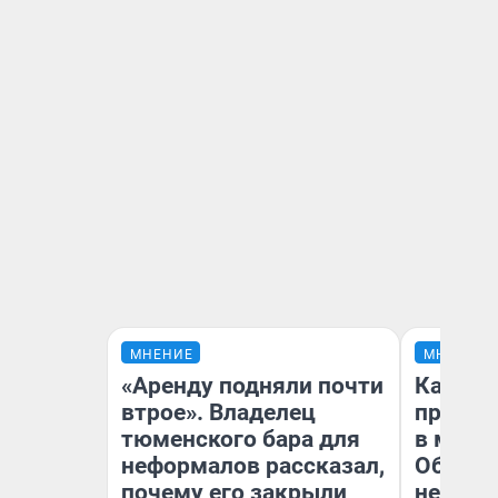
МНЕНИЕ
МНЕНИЕ
«Аренду подняли почти
Какие 
втрое». Владелец
продук
тюменского бара для
в мага
неформалов рассказал,
Обзор 
почему его закрыли
нескол