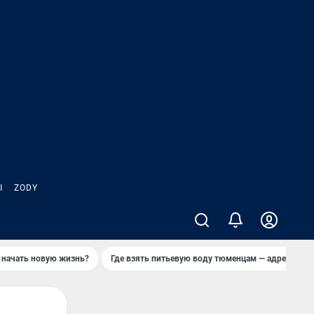
Ы
ZODY
 начать новую жизнь?
Где взять питьевую воду тюменцам — адреса