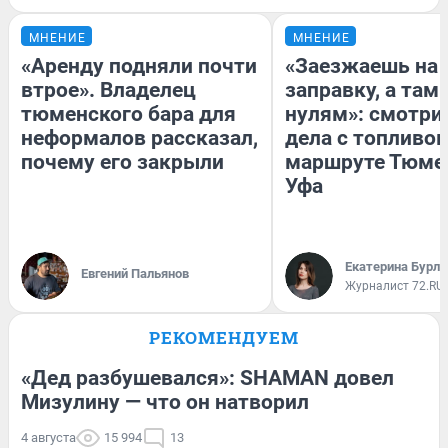
МНЕНИЕ
МНЕНИЕ
«Аренду подняли почти
«Заезжаешь на
втрое». Владелец
заправку, а там 
тюменского бара для
нулям»: смотри
неформалов рассказал,
дела с топливом
почему его закрыли
маршруте Тюме
Уфа
Екатерина Бурле
Евгений Пальянов
Журналист 72.RU
РЕКОМЕНДУЕМ
«Дед разбушевался»: SHAMAN довел
Мизулину — что он натворил
4 августа
15 994
13