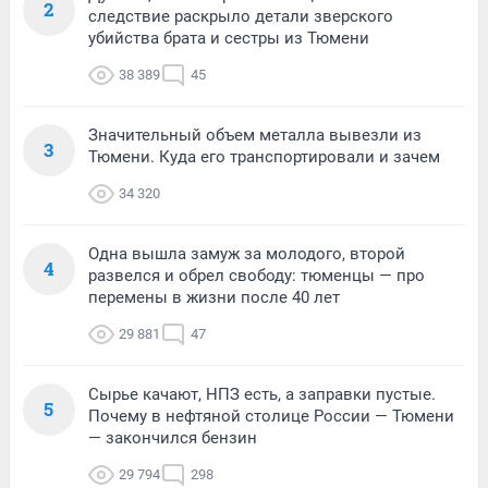
2
следствие раскрыло детали зверского
убийства брата и сестры из Тюмени
38 389
45
Значительный объем металла вывезли из
3
Тюмени. Куда его транспортировали и зачем
34 320
Одна вышла замуж за молодого, второй
4
развелся и обрел свободу: тюменцы — про
перемены в жизни после 40 лет
29 881
47
Сырье качают, НПЗ есть, а заправки пустые.
5
Почему в нефтяной столице России — Тюмени
— закончился бензин
29 794
298