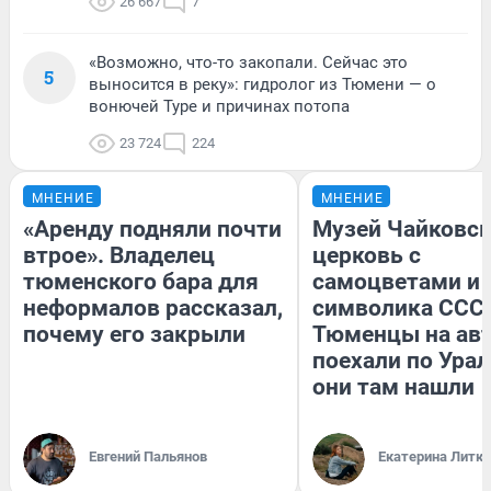
26 667
7
«Возможно, что-то закопали. Сейчас это
5
выносится в реку»: гидролог из Тюмени — о
вонючей Туре и причинах потопа
23 724
224
МНЕНИЕ
МНЕНИЕ
«Аренду подняли почти
Музей Чайковск
втрое». Владелец
церковь с
тюменского бара для
самоцветами и 
неформалов рассказал,
символика СССР
почему его закрыли
Тюменцы на ав
поехали по Урал
они там нашли
Евгений Пальянов
Екатерина Литк