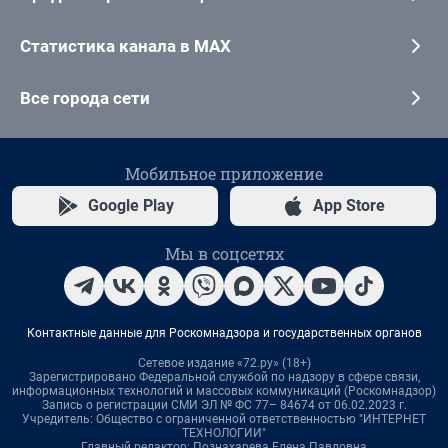
Статистика канала в MAX
Все города сети
Мобильное приложение
Google Play
App Store
Мы в соцсетях
Контактные данные для Роскомнадзора и государственных органов
Сетевое издание «72.ру» (18+)
Зарегистрировано Федеральной службой по надзору в сфере связи,
информационных технологий и массовых коммуникаций (Роскомнадзор)
Запись о регистрации СМИ ЭЛ № ФС 77– 84674 от 06.02.2023 г.
Учредитель: Общество с ограниченной ответственностью "ИНТЕРНЕТ
ТЕХНОЛОГИИ"
Главный редактор: Познахарева Елена Павловна