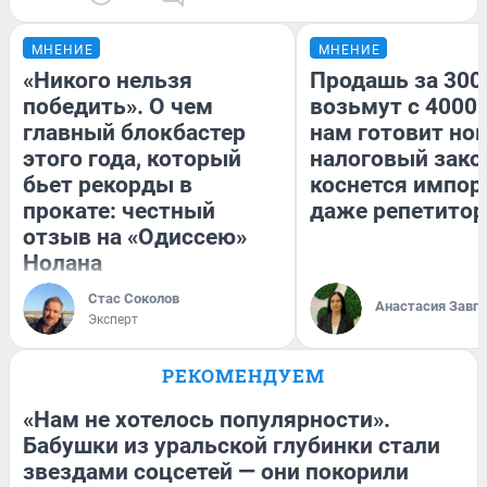
МНЕНИЕ
МНЕНИЕ
«Никого нельзя
Продашь за 3000
победить». О чем
возьмут с 4000.
главный блокбастер
нам готовит но
этого года, который
налоговый зако
бьет рекорды в
коснется импор
прокате: честный
даже репетитор
отзыв на «Одиссею»
Нолана
Стас Соколов
Анастасия Завг
Эксперт
РЕКОМЕНДУЕМ
«Нам не хотелось популярности».
Бабушки из уральской глубинки стали
звездами соцсетей — они покорили