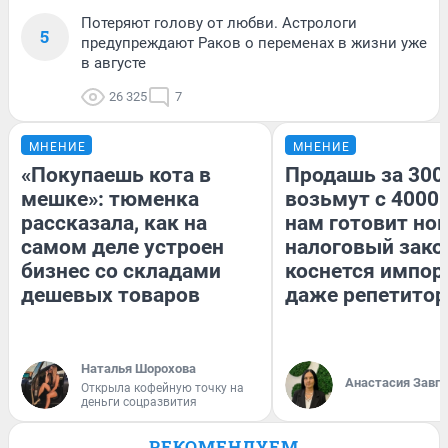
Потеряют голову от любви. Астрологи
5
предупреждают Раков о переменах в жизни уже
в августе
26 325
7
МНЕНИЕ
МНЕНИЕ
«Покупаешь кота в
Продашь за 3000
мешке»: тюменка
возьмут с 4000.
рассказала, как на
нам готовит но
самом деле устроен
налоговый зако
бизнес со складами
коснется импор
дешевых товаров
даже репетитор
Наталья Шорохова
Анастасия Завг
Открыла кофейную точку на
деньги соцразвития
РЕКОМЕНДУЕМ